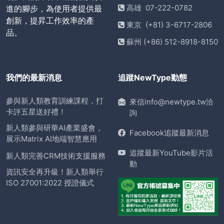
高雄 07-222-0782
進的腳步，為使用者提供最
創新，提昇工作效率的產
東京 (+81) 3-6717-2806
品。
蘇州 (+86) 512-8918-8150
我們的最新消息
追蹤NewType動態
參與新人類教育訓練課程，打
來信info@newtype.tw洽
卡評五星送好禮！
詢
新人類參與研華AI產業盛會，
Facebook追蹤最新消息
展示Matrix AI地端智慧應用
追蹤最新YouTube影片活
新人類完善CRM技術支援服務
動
資訊安全再升級！新人類舉行
ISO 27001:2022 授證儀式