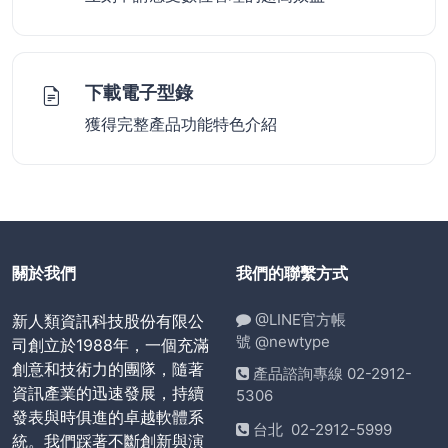
下載電子型錄
獲得完整產品功能特色介紹
關於我們
我們的聯繫方式
@LINE官方帳
新人類資訊科技股份有限公
號 @newtype
司創立於1988年，一個充滿
創意和技術力的團隊，隨著
產品諮詢專線 02-2912-
資訊產業的迅速發展，持續
5306
發表與時俱進的卓越軟體系
台北 02-2912-5999
統。我們踩著不斷創新與演