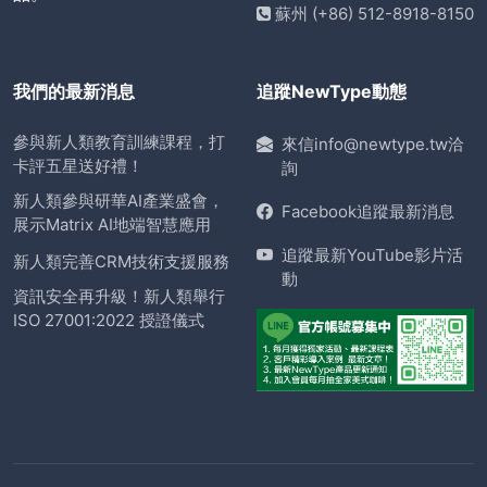
蘇州 (+86) 512-8918-8150
我們的最新消息
追蹤NewType動態
參與新人類教育訓練課程，打
來信info@newtype.tw洽
卡評五星送好禮！
詢
新人類參與研華AI產業盛會，
Facebook追蹤最新消息
展示Matrix AI地端智慧應用
追蹤最新YouTube影片活
新人類完善CRM技術支援服務
動
資訊安全再升級！新人類舉行
ISO 27001:2022 授證儀式