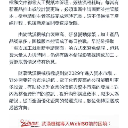
檔和文件都靠人工與紙本管理，簽核流程耗時。每當有
新產品推出或設計變更時，必須重新申請圖面並控管版
本，從申請到主管審核完成耗時冗長，這不僅拖慢了產
線排程，也讓新產品開發速度受限。
由於武漢機械自製率高、研發變動頻繁，加上產品
品號眾多，圖檔版本控管成了每日挑戰。早期雖採取
「每次加工就重新申請圖面」的方式來避免錯誤，但耗
費大量人力與時間，仍偶有版本錯誤影響採購或加工，
資源浪費情況時有所見。
隨著武漢機械積極規劃於2029年進入資本市場，
對外需要符合市場規範，電子化程度高的公司能吸引更
多投資，有助於提升企業的價值與資本市場的發展；對
內為整合跨部門的資訊，提升內部溝通效率，減少人為
錯誤，從而全面優化企業的營運流程，數位化轉型遂成
必然方向。