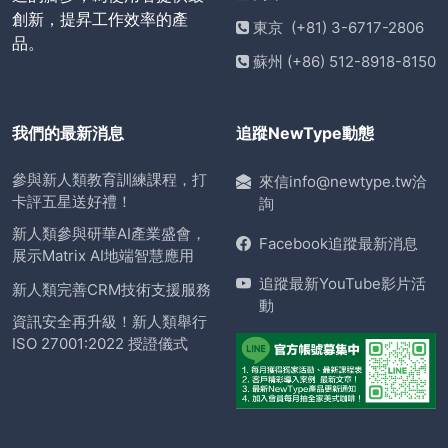
創新，提昇工作效率的產
東京 (+81) 3-6717-2806
品。
蘇州 (+86) 512-8918-8150
我們的最新消息
追蹤NewType動態
參與新人類教育訓練課程，打
來信info@newtype.tw洽
卡評五星送好禮！
詢
新人類參與研華AI產業盛會，
Facebook追蹤最新消息
展示Matrix AI地端智慧應用
追蹤最新YouTube影片活
新人類完善CRM技術支援服務
動
資訊安全再升級！新人類舉行
ISO 27001:2022 授證儀式